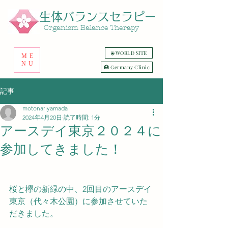
生体バランスセラピー
​Organism Balance Therapy
🌐 WORLD SITE
ME
NU
🏥 Germany Clinic
記事
motonariyamada
2024年4月20日
読了時間: 1分
アースデイ東京２０２４に
参加してきました！
桜と欅の新緑の中、2回目のアースデイ
東京（代々木公園）に参加させていた
だきました。