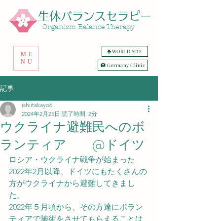
生体バランスセラピー
​Organism Balance Therapy
🌐 WORLD SITE
ME
NU
🏥 Germany Clinic
記事
ishiitakayo6
2024年2月25日
読了時間: 2分
ウクライナ避難民へのボ
ランティア @ドイツ
ロシア・ウクライナ戦争が始まった
2022年2月以降、ドイツにもたくさんの
方がウクライナから避難してきまし
た。
2022年５月頃から、その方達にボラン
ティアで施術をさせてもらえることは