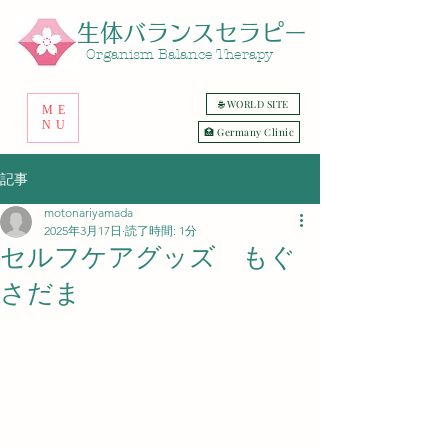
生体バランスセラピー
​Organism Balance Therapy
🌐 WORLD SITE
ME
NU
🏥 Germany Clinic
記事
motonariyamada
2025年3月17日
読了時間: 1分
セルフケアグッズ もぐ
さだま