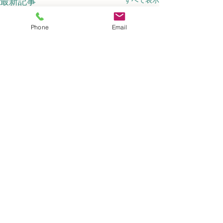
すべて表示
最新記事
Phone
Email
謹賀新年
新年あけましておめでとうご
コメント
ざいます。 謹んで新年のお慶
びを申し上げます。 旧年中は