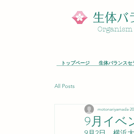
生体バ
​Organism
トップページ
生体バランスセ
All Posts
motonariyamada
2
9月イベ
9月2日　横浜